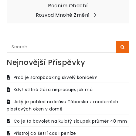
pro
Ročním Období
Rozvod Mnohé Změní
příspěvek
Search
Searc
for:
Nejnovější Příspěvky
Proč je scrapbooking skvělý koníček?
Když štítná žláza nepracuje, jak má
Jaký je pohled na krásu Táborska z moderních
plastových oken v domě
Co je to bavolet na kulatý sloupek průměr 48 mm
Přístroj co šetří čas i peníze