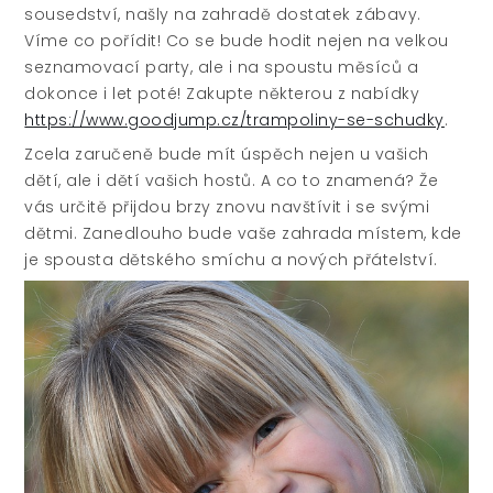
sousedství, našly na zahradě dostatek zábavy.
Víme co pořídit! Co se bude hodit nejen na velkou
seznamovací party, ale i na spoustu měsíců a
dokonce i let poté! Zakupte některou z nabídky
https://www.goodjump.cz/trampoliny-se-schudky
.
Zcela zaručeně bude mít úspěch nejen u vašich
dětí, ale i dětí vašich hostů. A co to znamená? Že
vás určitě přijdou brzy znovu navštívit i se svými
dětmi. Zanedlouho bude vaše zahrada místem, kde
je spousta dětského smíchu a nových přátelství.