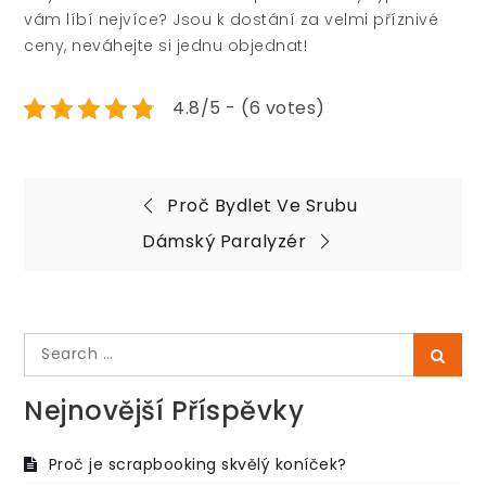
vám líbí nejvíce? Jsou k dostání za velmi příznivé
ceny, neváhejte si jednu objednat!
4.8/5 - (6 votes)
Navigace
Proč Bydlet Ve Srubu
pro
Dámský Paralyzér
příspěvek
Search
Searc
for:
Nejnovější Příspěvky
Proč je scrapbooking skvělý koníček?