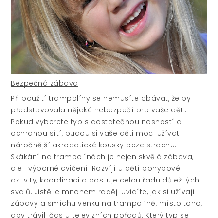
Bezpečná zábava
Při použití trampolíny se nemusíte obávat, že by
představovala nějaké nebezpečí pro vaše děti.
Pokud vyberete typ s dostatečnou nosností a
ochranou sítí, budou si vaše děti moci užívat i
náročnější akrobatické kousky beze strachu.
Skákání na trampolínách je nejen skvělá zábava,
ale i výborné cvičení. Rozvíjí u dětí pohybové
aktivity, koordinaci a posiluje celou řadu důležitých
svalů. Jistě je mnohem raději uvidíte, jak si užívají
zábavy a smíchu venku na trampolíně, místo toho,
aby trávili čas u televizních pořadů. Který typ se