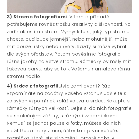
3) Strom s fotografiemi.
V tomto případě
potřebujeme rovněž trošku kreativity a šikovnosti. Na
zeď nakreslíme strom. Vymyslete si, jaký typ stromu
chcete, buď bude jemnější, nebo mohutnější, může
mít pouze lístky nebo i květy. Každý si může vybrat
dle svých představ. Potom pověsíme fotografie
různě jakoby na větve stromu. Rámečky by měly mít
takovou barvu, aby se to k Vašemu namalovanému
stromu hodilo.
4) Srdce z fotografií.
Jste zamilovaní? Rádi
vzpomínáte na začátky Vašeho vztahu? Udělejte si
ze svých vzpomínek koláž ve tvaru srdce. Nakupte si
rámečky různých velikostí. Dejte si do nich fotografie
se společnými zážitky, s různými vzpomínkami.
Nemusí se jednat pouze o fotky, můžete do nich
vložit třeba lístky z kina, účtenku z první večeře,
psaníčko, které jste si vyměnili, prostě cokoliv.