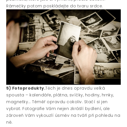
Rámečky potom poskládejte do tvaru srdce.
5) Fotoprodukty.
Těch je dnes opravdu velká
spousta – kalendáře, plátna, svíčky, hodiny, hrnky,
magnetky… Téměř opravdu cokoliv. Stačí si jen
vybrat. Fotografie Vám nejen zkrášlí bydlení, ale
zároveň Vám vykouzlí úsměv na tváři při pohledu na
ně.