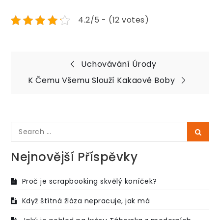
4.2/5 - (12 votes)
Navigace
Uchovávání Úrody
pro
K Čemu Všemu Slouží Kakaové Boby
příspěvek
Search
Searc
for:
Nejnovější Příspěvky
Proč je scrapbooking skvělý koníček?
Když štítná žláza nepracuje, jak má