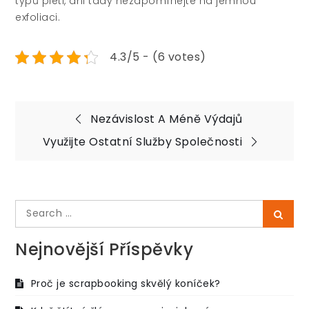
typů pleti, ani tady nezapomínejte na jemnou
exfoliaci.
4.3/5 - (6 votes)
Navigace
Nezávislost A Méně Výdajů
pro
Využijte Ostatní Služby Společnosti
příspěvek
Search
Searc
for:
Nejnovější Příspěvky
Proč je scrapbooking skvělý koníček?