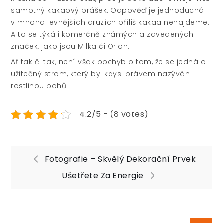
samotný kakaový prášek. Odpověď je jednoduchá:
v mnoha levnějších druzích příliš kakaa nenajdeme.
A to se týká i komerčně známých a zavedených
značek, jako jsou Milka či Orion.
Ať tak či tak, není však pochyb o tom, že se jedná o
užitečný strom, který byl kdysi právem nazýván
rostlinou bohů.
4.2/5 - (8 votes)
Navigace
Fotografie – Skvělý Dekorační Prvek
pro
Ušetřete Za Energie
příspěvek
Search