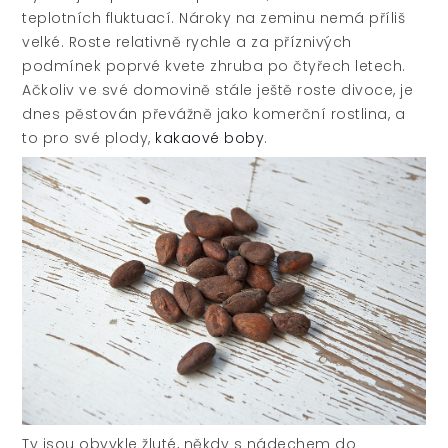
teplotních fluktuací. Nároky na zeminu nemá příliš
velké. Roste relativně rychle a za příznivých
podmínek poprvé kvete zhruba po čtyřech letech.
Ačkoliv ve své domovině stále ještě roste divoce, je
dnes pěstován převážně jako komerční rostlina, a
to pro své plody,
kakaové boby
.
Ty jsou obvykle žluté, někdy s nádechem do