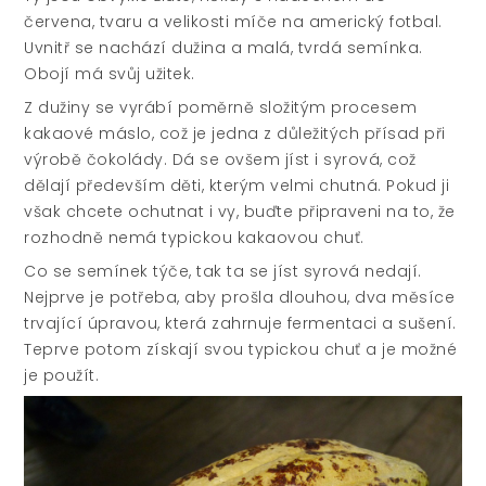
červena, tvaru a velikosti míče na americký fotbal.
Uvnitř se nachází dužina a malá, tvrdá semínka.
Obojí má svůj užitek.
Z dužiny se vyrábí poměrně složitým procesem
kakaové máslo, což je jedna z důležitých přísad při
výrobě čokolády. Dá se ovšem jíst i syrová, což
dělají především děti, kterým velmi chutná. Pokud ji
však chcete ochutnat i vy, buďte připraveni na to, že
rozhodně nemá typickou kakaovou chuť.
Co se semínek týče, tak ta se jíst syrová nedají.
Nejprve je potřeba, aby prošla dlouhou, dva měsíce
trvající úpravou, která zahrnuje fermentaci a sušení.
Teprve potom získají svou typickou chuť a je možné
je použít.