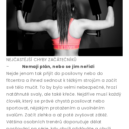
NEJČASTĚJŠÍ CHYBY ZAČÁTEČNÍKŮ
–
Nemají plán, nebo se jím neřídí
Nejde jenom tak přijít do posilovny nebo do
fitcentra a ihned sednout k těžkým strojům a začít
své tělo mučit. To by bylo velmi nebezpečné, hrozí
natáhnuté svaly, ale také křeče. Nejdříve musí každý
člověk, který se právě chystá posilovat nebo
sportovat, nějakým protažením a uvolněním
svalům. Začít zlehka a až poté zvyšovat zátěž.
Většina osobních trenérů doporučuje dělat
posilování na série, kdy chvíli přidáváte a chvíli