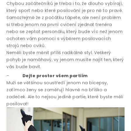
Chybou začátečníků je třeba i to, že dlouho vybírají,
který sport nebo které posilování je pro ně to pravé.
Samozřejmě že z počátku tápete, ale není problém
si třeba jenom na první cvičení zjednat trenéra
nebo se zeptat personálu, který bude víc než jenom
ochoten vám pomoci s výběrem posilovacích
strojů nebo cviků.
Neměli byste měnit příliš radikálně styl. Veškerý
pohyb je namáhavý, vy jenom musíte najít ten, který
vás bude bavit.
–
Dejte prostor všem partiím
Muži se většinou soustředí jenom na bicepsy,
zatímco ženy se zaměřují hlavně na bříško a
zadeček. Ale to nejsou jediné partie, které byste měli
posilovat!