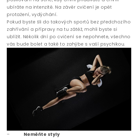
ubíráte na intenzitě. Na závěr cvičení je opět
protažení, vydýchání.
Pokud byste šli do takových sportů bez předchozího
zahřívání a přípravy na tu zátěž, mohli byste si
ublížit. Několik dní po cvičení se nepohnete, všechno
vás bude bolet a také to zahýbe s vaší psychikou.
–
Neměňte styly