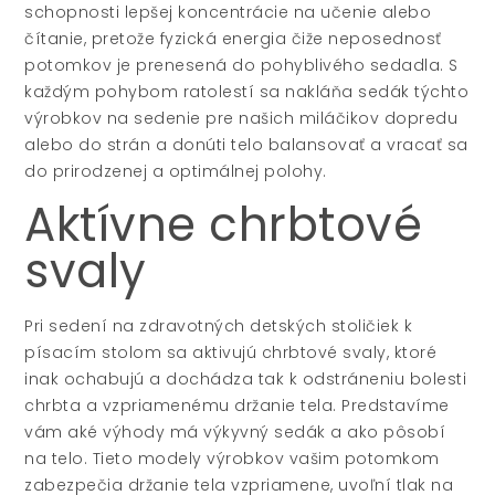
schopnosti lepšej koncentrácie na učenie alebo
čítanie, pretože fyzická energia čiže neposednosť
potomkov je prenesená do pohyblivého sedadla. S
každým pohybom ratolestí sa nakláňa sedák týchto
výrobkov na sedenie pre našich miláčikov dopredu
alebo do strán a donúti telo balansovať a vracať sa
do prirodzenej a optimálnej polohy.
Aktívne chrbtové
svaly
Pri sedení na zdravotných detských stoličiek k
písacím stolom sa aktivujú chrbtové svaly, ktoré
inak ochabujú a dochádza tak k odstráneniu bolesti
chrbta a vzpriamenému držanie tela. Predstavíme
vám aké výhody má výkyvný sedák a ako pôsobí
na telo. Tieto modely výrobkov vašim potomkom
zabezpečia držanie tela vzpriamene, uvoľní tlak na