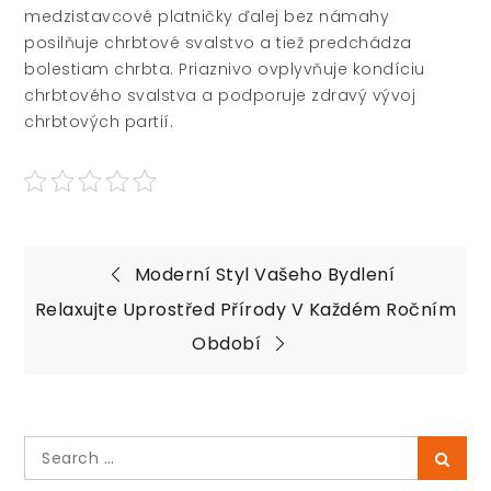
medzistavcové platničky ďalej bez námahy
posilňuje chrbtové svalstvo a tiež predchádza
bolestiam chrbta. Priaznivo ovplyvňuje kondíciu
chrbtového svalstva a podporuje zdravý vývoj
chrbtových partií.
Navigace
Moderní Styl Vašeho Bydlení
pro
Relaxujte Uprostřed Přírody V Každém Ročním
Období
příspěvek
Search
Searc
for: