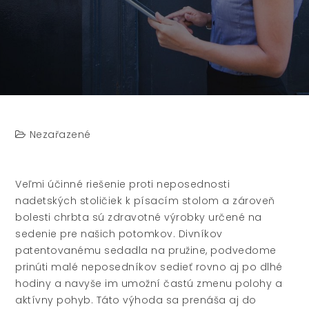
Nezařazené
Veľmi účinné riešenie proti neposednosti
na
detských stoličiek k písacím stolom
a zároveň
bolesti chrbta sú zdravotné výrobky určené na
sedenie pre našich potomkov. Divníkov
patentovanému sedadla na pružine, podvedome
prinúti malé neposedníkov sedieť rovno aj po dlhé
hodiny a navyše im umožní častú zmenu polohy a
aktívny pohyb. Táto výhoda sa prenáša aj do