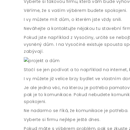
Vyberte si takovou firmu, která vám bude vyhov
Věříme, že s vaším výběrem budete spokojeni.
I vy můžete mít dům, o kterém jste vždy snili.
Neváhejte a kontaktujte nějakou tu stavební firmu
Pokud jste například z Vysočiny, určitě se neboj
vysněný dům. I na Vysočině existuje spousta sp
zabývají.
Stačí se jen podívat a to například na internet,
I vy můžete již velice brzy bydlet ve vlastním d
Je ale jedna věc, na kterou je potřeba pamatovat
pak je to komunikace. Pokud nebudete komuniko
spokojeni.
Ne nadarmo se říká, že komunikace je potřeba.
Vyberte si firmu nejlépe ještě dnes.
Pokud máte s výběrem problém, pak se zkuste z