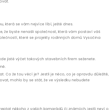
ovat.
, která se vám nejvíce líbí, ještě dnes.
te, že byste nenašli společnost, která vám postaví váš
olečností, které se projekty rodinných domů Vysočina
 kde jistě výčet takových stavebních firem seženete.
omě.
. Co že tou věcí je? Jestli je něco, co je opravdu důležité,
vat, mohlo by se stát, že ve výsledku nebudete
eptat někoho z vašich kamarádů či známých, jestli neví o