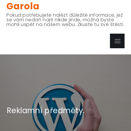
Garola
Skip
to
Pokud potřebujete nalézt důležité informace, jež
content
se vám nedaří najít nikde jinde, možná byste
mohli uspět na našem webu. Zkuste tu své štěstí.
Menu
Reklamní předměty.