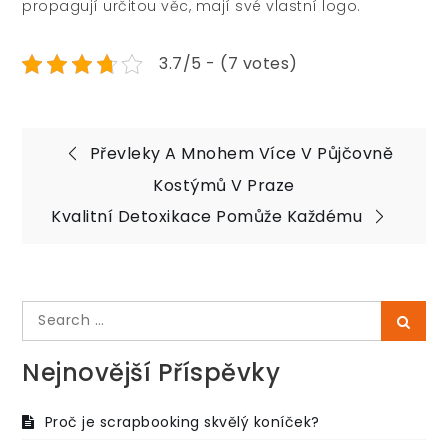
propagují určitou věc, mají své vlastní logo.
3.7/5 - (7 votes)
Navigace
Převleky A Mnohem Více V Půjčovně
pro
Kostýmů V Praze
Kvalitní Detoxikace Pomůže Každému
příspěvek
Search
Searc
for:
Nejnovější Příspěvky
Proč je scrapbooking skvělý koníček?