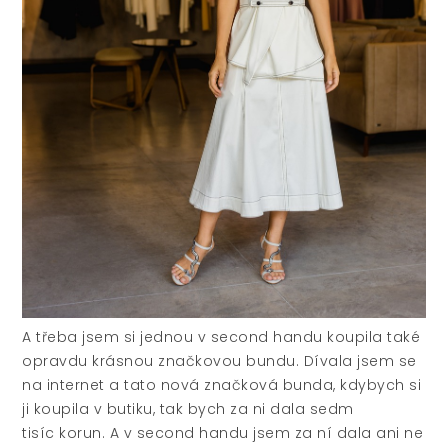
A třeba jsem si jednou v second handu koupila také
opravdu krásnou značkovou bundu. Dívala jsem se
na internet a tato nová značková bunda, kdybych si
ji koupila v butiku, tak bych za ni dala sedm
tisíc korun. A v second handu jsem za ní dala ani ne