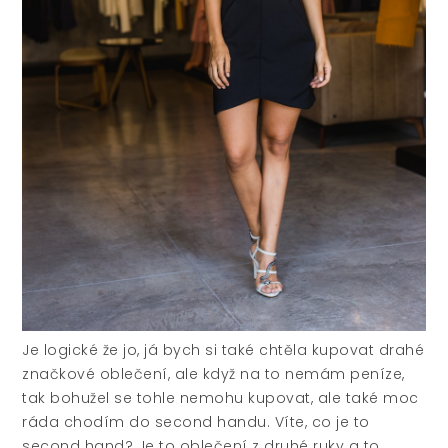
Je logické že jo, já bych si také chtěla kupovat drahé
značkové oblečení, ale když na to nemám peníze,
tak bohužel se tohle nemohu kupovat, ale také moc
ráda chodím do second handu. Víte, co je to
second hand? Je to oblečení z druhé ruky a to