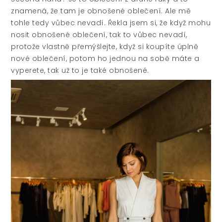
znamená, že tam je obnošené oblečení. Ale mě
tohle tedy vůbec nevadí. Řekla jsem si, že když mohu
nosit obnošené oblečení, tak to vůbec nevadí,
protože vlastně přemýšlejte, když si koupíte úplně
nové oblečení, potom ho jednou na sobě máte a
vyperete, tak už to je také obnošené.