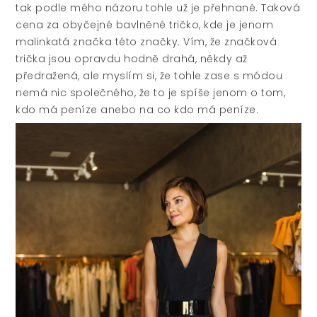
tak podle mého názoru tohle už je přehnané.
Taková
cena za obyčejné bavlněné tričko, kde je jenom
malinkatá značka této značky. Vím, že značková
trička jsou opravdu hodně drahá, někdy až
předražená, ale myslím si, že tohle zase s módou
nemá nic společného, že to je spíše jenom o tom,
kdo má peníze anebo na co kdo má peníze.