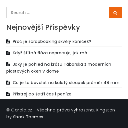
Search
Searc
for:
Nejnovější Příspěvky
Proč je scrapbooking skvělý koníček?
Když štítná žláza nepracuje, jak má
Jaký je pohled na krásu Táborska z moderních
plastových oken v domě
Co je to bavolet na kulatý sloupek průměr 48 mm
Přístroj co šetří čas i peníze
© Garola.cz - Všechna práva vyhrazena. Kingston
by
Shark Themes