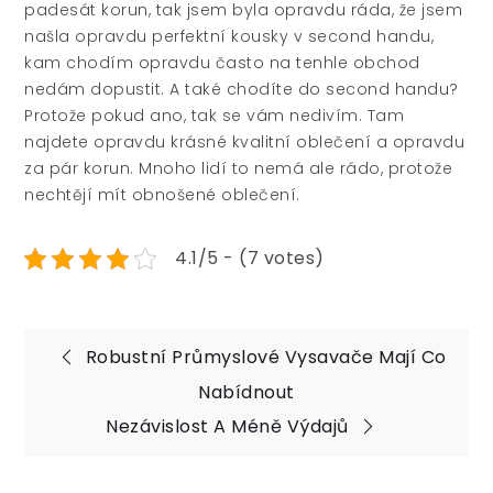
padesát korun, tak jsem byla opravdu ráda, že jsem
našla opravdu perfektní kousky v second handu,
kam chodím opravdu často na tenhle obchod
nedám dopustit. A také chodíte do second handu?
Protože pokud ano, tak se vám nedivím. Tam
najdete opravdu krásné kvalitní oblečení a opravdu
za pár korun. Mnoho lidí to nemá ale rádo, protože
nechtějí mít obnošené oblečení.
4.1/5 - (7 votes)
Navigace
Robustní Průmyslové Vysavače Mají Co
pro
Nabídnout
Nezávislost A Méně Výdajů
příspěvek