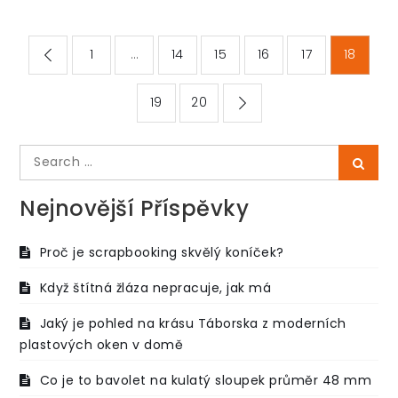
Stránkování
1
…
14
15
16
17
18
příspěvků
19
20
Search
Searc
for:
Nejnovější Příspěvky
Proč je scrapbooking skvělý koníček?
Když štítná žláza nepracuje, jak má
Jaký je pohled na krásu Táborska z moderních
plastových oken v domě
Co je to bavolet na kulatý sloupek průměr 48 mm